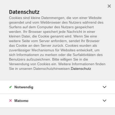
Startseite
Über uns
Informationen
Veranstaltungen
×
Kategorien
Dozent*innen
ILIAS
Datenschutz
Cookies sind kleine Datenmengen, die von einer Website
gesendet und vom Webbrowser des Nutzers während des
Surfens auf dem Computer des Nutzers gespeichert
werden. Ihr Browser speichert jede Nachricht in einer
kleinen Datei, die Cookie genannt wird. Wenn Sie eine
weitere Seite vom Server anfordern, sendet Ihr Browser
Skip to main content
das Cookie an den Server zurück. Cookies wurden als
zuverlässiger Mechanismus für Websites entwickelt, um
sich Informationen zu merken oder die Surfaktivitäten des
07 Führung / Soziale
Benutzers aufzuzeichnen. Bitte willigen Sie in die
Verwendung von Cookies ein. Weitere Informationen finden
Kompetenzen
Sie in unseren Datenschutzhinweisen.
Datenschutz
Notwendig
43 Kurse
Matomo
zurück zu 20 Online-Veranstaltungen