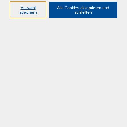
Auswahl
Alle Cookies akzeptieren und
speichern
schließen
Ergebnisse filtern
*DIGI-V* Virtuelle Teams - Kommunikation
kann jederzeit online über ILIAS abgerufen
werden
E-Learning
*DIGI-V* Virtuelle Teams - Motivation +
Vertrauen schaffen
kann jederzeit online über ILIAS abgerufen
werden
E-Learning