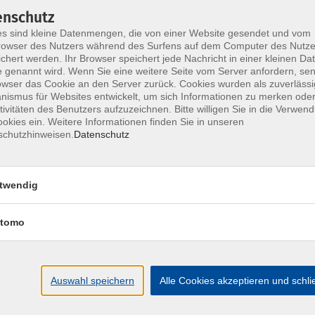
ship with those they speak to can have more
enschutz
rk results. The key is communicating with respect
s sind kleine Datenmengen, die von einer Website gesendet und vom
 ear" for one's own sensitivities as well as the
owser des Nutzers während des Surfens auf dem Computer des Nutze
chert werden. Ihr Browser speichert jede Nachricht in einer kleinen Dat
a conversation with. This course aims to help you
 genannt wird. Wenn Sie eine weitere Seite vom Server anfordern, se
partners through clear and precise "I-messages" on
owser das Cookie an den Server zurück. Cookies wurden als zuverlässi
he other person's point of view. This creates the
ismus für Websites entwickelt, um sich Informationen zu merken oder
tivitäten des Benutzers aufzuzeichnen. Bitte willigen Sie in die Verwen
okies ein. Weitere Informationen finden Sie in unseren
schutzhinweisen.
Datenschutz
cation behaviour better
and appreciation by preparing properly
twendig
an understandable way
, giving you a better understanding of
tomo
Auswahl speichern
Alle Cookies akzeptieren und schl
n existing ILIAS account of HÜF and access the
tion.