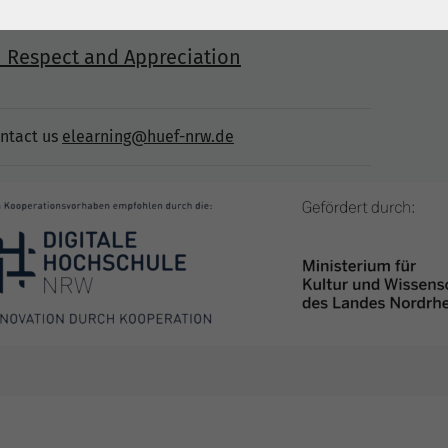
 Respect and Appreciation
ontact us
elearning@huef-nrw.de