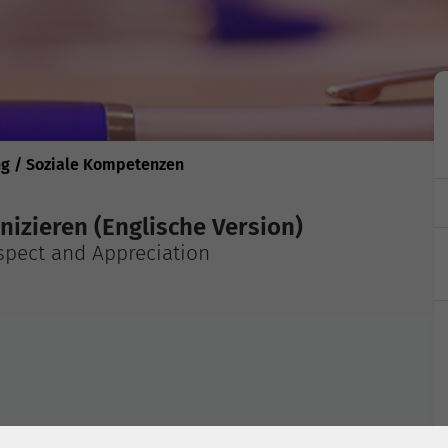
ng / Soziale Kompetenzen
izieren (Englische Version)
spect and Appreciation