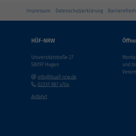
Impressum
Datenschutzerklärung
Barrierefreih
HÜF-NRW
Öffnu
Universitätstraße 27
Montag
58097 Hagen
und bi
Veran
info@huef-nrw.de
02331 987 4704
Anfahrt