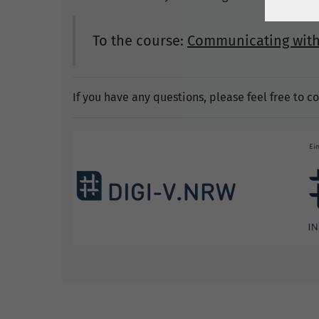
To the course:
Communicating with
If you have any questions, please feel free to c