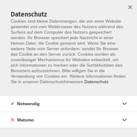
Startseite
Über uns
Informationen
Veranstaltungen
×
Kategorien
Dozent*innen
ILIAS
Datenschutz
Cookies sind kleine Datenmengen, die von einer Website
gesendet und vom Webbrowser des Nutzers während des
Surfens auf dem Computer des Nutzers gespeichert
werden. Ihr Browser speichert jede Nachricht in einer
kleinen Datei, die Cookie genannt wird. Wenn Sie eine
weitere Seite vom Server anfordern, sendet Ihr Browser
Skip to main content
das Cookie an den Server zurück. Cookies wurden als
zuverlässiger Mechanismus für Websites entwickelt, um
sich Informationen zu merken oder die Surfaktivitäten des
Benutzers aufzuzeichnen. Bitte willigen Sie in die
Verwendung von Cookies ein. Weitere Informationen finden
Sie in unseren Datenschutzhinweisen.
Datenschutz
Notwendig
Sie sind hier:
20 Online-Veranstaltungen
07 Führung / Soziale Kompetenzen
Matomo