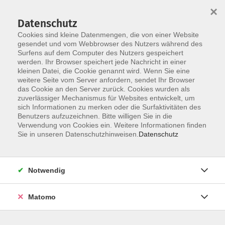
Startseite
Über uns
Informationen
Veranstaltungen
×
Kategorien
Dozent*innen
ILIAS
Datenschutz
Cookies sind kleine Datenmengen, die von einer Website
gesendet und vom Webbrowser des Nutzers während des
Surfens auf dem Computer des Nutzers gespeichert
werden. Ihr Browser speichert jede Nachricht in einer
kleinen Datei, die Cookie genannt wird. Wenn Sie eine
weitere Seite vom Server anfordern, sendet Ihr Browser
Skip to main content
das Cookie an den Server zurück. Cookies wurden als
zuverlässiger Mechanismus für Websites entwickelt, um
sich Informationen zu merken oder die Surfaktivitäten des
Benutzers aufzuzeichnen. Bitte willigen Sie in die
Verwendung von Cookies ein. Weitere Informationen finden
Sie in unseren Datenschutzhinweisen.
Datenschutz
Notwendig
Sie sind hier:
20 Online-Veranstaltungen
07 Führung / Soziale Kompetenzen
Matomo