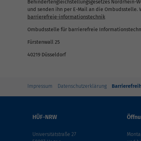
Behindertengleichstellungsgesetzes Nordrhein-We
und senden ihn per E-Mail an die Ombudsstelle. W
barrierefreie-informationstechnik
Ombudsstelle für barrierefreie Informationstec
Fürstenwall 25
40219 Düsseldorf
Impressum
Datenschutzerklärung
Barrierefrei
HÜF-NRW
Öffnu
Universitätstraße 27
Montag