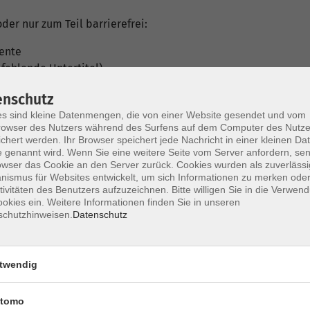
der nur zum Teil barrierefrei:
ente
fehlende Untertitel)
bote der HÜF-NRW wurde vor dem 23. September 2020 veröffe
enschutz
ungsgesetzen ist das Angebot jedoch noch nicht vollständig b
s sind kleine Datenmengen, die von einer Website gesendet und vom
owser des Nutzers während des Surfens auf dem Computer des Nutze
chert werden. Ihr Browser speichert jede Nachricht in einer kleinen Dat
 genannt wird. Wenn Sie eine weitere Seite vom Server anfordern, se
ription konnte bislang nicht realisiert werden.
owser das Cookie an den Server zurück. Cookies wurden als zuverlässi
ismus für Websites entwickelt, um sich Informationen zu merken oder
tivitäten des Benutzers aufzuzeichnen. Bitte willigen Sie in die Verwen
okies ein. Weitere Informationen finden Sie in unseren
Webseiten oder Web-Anwendungen zur Veranstaltungsanmeldung
schutzhinweisen.
Datenschutz
twendig
enschen, denen die Nutzung und Erfassung der Webinhalte weg
tomo