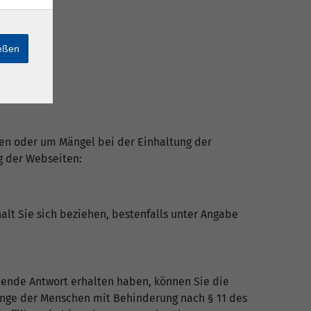
ießen
en oder um Mängel bei der Einhaltung der
g der Webseiten:
halt Sie sich beziehen, bestenfalls unter Angabe
llende Antwort erhalten haben, können Sie die
lange der Menschen mit Behinderung nach § 11 des