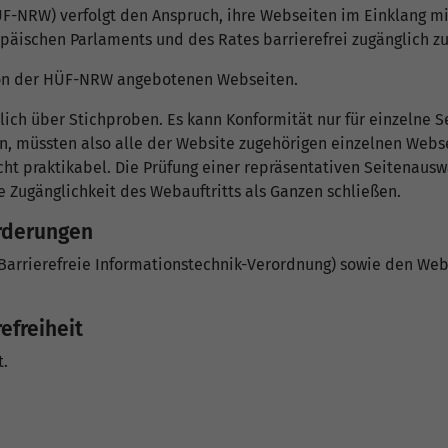
-NRW) verfolgt den Anspruch, ihre Webseiten im Einklang mit
opäischen Parlaments und des Rates barrierefrei zugänglich z
le von der HÜF-NRW angebotenen Webseiten.
lich über Stichproben. Es kann Konformität nur für einzelne S
, müssten also alle der Website zugehörigen einzelnen Websei
t praktikabel. Die Prüfung einer repräsentativen Seitenauswah
ie Zugänglichkeit des Webauftritts als Ganzen schließen.
orderungen
(Barrierefreie Informationstechnik-Verordnung) sowie den Web 
efreiheit
t.