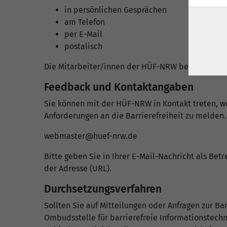
in persönlichen Gesprächen
am Telefon
per E-Mail
postalisch
Die Mitarbeiter/innen der HÜF-NRW beraten auch 
Feedback und Kontaktangaben
Sie können mit der HÜF-NRW in Kontakt treten, w
Anforderungen an die Barrierefreiheit zu melden.
webmaster@huef-nrw.de
Bitte geben Sie in Ihrer E-Mail-Nachricht als Betr
der Adresse (URL).
Durchsetzungsverfahren
Sollten Sie auf Mitteilungen oder Anfragen zur B
Ombudsstelle für barrierefreie Informationstechn