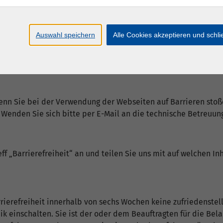
Auswahl speichern
Alle Cookies akzeptieren und schl
in einfacher Sprache.
enn Sie bei der Verwendung der Webseiten auf Barrieren stoß
 Wenden Sie sich bitte per E-Mail an die technische Betreuun
eff „Barrierefreiheit“ an und teilen Sie uns mit auf welchen In
arrierefreiheit innerhalb von sechs Wochen keine zufriedenste
ik einschalten. Sie ist der oder dem Beauftragten für die Be