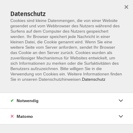
Startseite
Über uns
Informationen
Veranstaltungen
×
Kategorien
Dozent*innen
ILIAS
Datenschutz
Cookies sind kleine Datenmengen, die von einer Website
gesendet und vom Webbrowser des Nutzers während des
Surfens auf dem Computer des Nutzers gespeichert
werden. Ihr Browser speichert jede Nachricht in einer
kleinen Datei, die Cookie genannt wird. Wenn Sie eine
weitere Seite vom Server anfordern, sendet Ihr Browser
Skip to main content
You are here:
das Cookie an den Server zurück. Cookies wurden als
Informationen
HÜF-Info
zuverlässiger Mechanismus für Websites entwickelt, um
sich Informationen zu merken oder die Surfaktivitäten des
Benutzers aufzuzeichnen. Bitte willigen Sie in die
Verwendung von Cookies ein. Weitere Informationen finden
HÜF-Info
Sie in unseren Datenschutzhinweisen.
Datenschutz
Die HÜF-Info beinhaltet aktuelle Änderungen und
Informationen zu unserem Veranstaltungsprogramm.
Notwendig
Matomo
Download als PDF