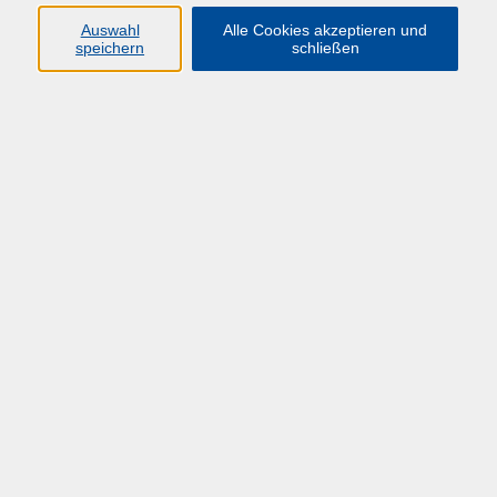
Nummer
Auswahl
Alle Cookies akzeptieren und
speichern
schließen
HÜF-Info 06/2026
HÜF-Info 05/2026
HÜF-Info 04/2026
HÜF-Info 03/2026
HÜF-Info 02/2026
HÜF-Info 01/2026
HÜF-Info 09/2025
HÜF-Info 08/2025
HÜF-Info 07/2025
HÜF-Info 06/2025