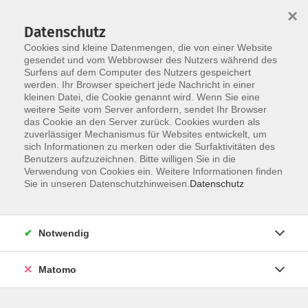
Startseite
Über uns
Informationen
Veranstaltungen
×
Kategorien
Dozent*innen
ILIAS
Datenschutz
Cookies sind kleine Datenmengen, die von einer Website
gesendet und vom Webbrowser des Nutzers während des
Surfens auf dem Computer des Nutzers gespeichert
werden. Ihr Browser speichert jede Nachricht in einer
kleinen Datei, die Cookie genannt wird. Wenn Sie eine
weitere Seite vom Server anfordern, sendet Ihr Browser
Skip to main content
You are here:
das Cookie an den Server zurück. Cookies wurden als
Informationen
FAQ
zuverlässiger Mechanismus für Websites entwickelt, um
sich Informationen zu merken oder die Surfaktivitäten des
Benutzers aufzuzeichnen. Bitte willigen Sie in die
Verwendung von Cookies ein. Weitere Informationen finden
FAQ
Sie in unseren Datenschutzhinweisen.
Datenschutz
Hier finden Sie Antworten auf häufig gestellte Fragen.
Notwendig
Wer darf an den Veranstaltungen der
Matomo
HÜF-NRW teilnehmen?