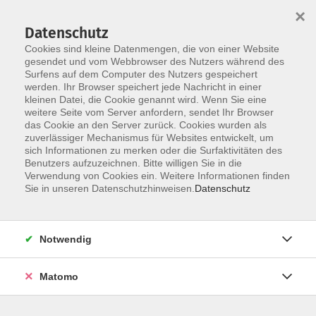
Startseite
Über uns
Informationen
Veranstaltungen
×
Kategorien
Dozent*innen
ILIAS
Datenschutz
Cookies sind kleine Datenmengen, die von einer Website
gesendet und vom Webbrowser des Nutzers während des
Surfens auf dem Computer des Nutzers gespeichert
werden. Ihr Browser speichert jede Nachricht in einer
kleinen Datei, die Cookie genannt wird. Wenn Sie eine
weitere Seite vom Server anfordern, sendet Ihr Browser
Skip to main content
das Cookie an den Server zurück. Cookies wurden als
zuverlässiger Mechanismus für Websites entwickelt, um
sich Informationen zu merken oder die Surfaktivitäten des
Benutzers aufzuzeichnen. Bitte willigen Sie in die
Verwendung von Cookies ein. Weitere Informationen finden
Sie in unseren Datenschutzhinweisen.
Datenschutz
Notwendig
Sie sind hier:
20 Online-Veranstaltungen
07 Führung / Soziale Kompetenzen
Matomo