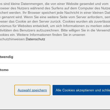
s sind kleine Datenmengen, die von einer Website gesendet und vom
wickeln, um delegierbare Tätigkeiten passenden
owser des Nutzers während des Surfens auf dem Computer des Nutze
eren Verlauf werden zudem die vier Stufen des
chert werden. Ihr Browser speichert jede Nachricht in einer kleinen Dat
 genannt wird. Wenn Sie eine weitere Seite vom Server anfordern, se
hmenden lernen außerdem, Rückdelegationen zu
owser das Cookie an den Server zurück. Cookies wurden als zuverlässi
rüfen.
ismus für Websites entwickelt, um sich Informationen zu merken oder
tivitäten des Benutzers aufzuzeichnen. Bitte willigen Sie in die Verwen
okies ein. Weitere Informationen finden Sie in unseren
schutzhinweisen.
Datenschutz
aben zu überwachen
wicklung der Teammitglieder fördern
rbaren Aufgaben unterscheiden können
twendig
chtiges Kommunizieren
uktiven Umgang mit Rückdelegation finden
tomo
der einem bereits bestehendem ILIAS Account der
Auswahl speichern
Alle Cookies akzeptieren und schl
ldung oder Freischaltung abrufen.