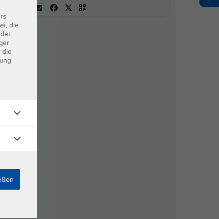
rs
ei, die
ndet
ger
 die
dung
ießen