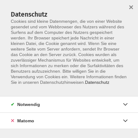
Startseite
Über uns
Informationen
Veranstaltungen
×
Kategorien
Dozent*innen
ILIAS
Datenschutz
Cookies sind kleine Datenmengen, die von einer Website
gesendet und vom Webbrowser des Nutzers während des
Surfens auf dem Computer des Nutzers gespeichert
werden. Ihr Browser speichert jede Nachricht in einer
kleinen Datei, die Cookie genannt wird. Wenn Sie eine
weitere Seite vom Server anfordern, sendet Ihr Browser
Skip to main content
das Cookie an den Server zurück. Cookies wurden als
zuverlässiger Mechanismus für Websites entwickelt, um
sich Informationen zu merken oder die Surfaktivitäten des
Benutzers aufzuzeichnen. Bitte willigen Sie in die
Verwendung von Cookies ein. Weitere Informationen finden
Sie in unseren Datenschutzhinweisen.
Datenschutz
Notwendig
Sie sind hier:
20 Online-Veranstaltungen
07 Führung / Soziale Kompetenzen
Matomo