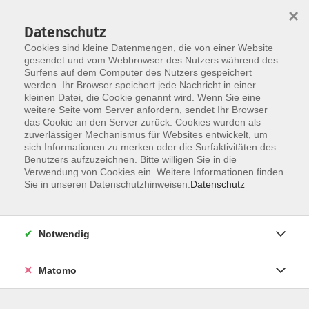
Startseite
Über uns
Informationen
Veranstaltungen
×
Kategorien
Dozent*innen
ILIAS
Datenschutz
Cookies sind kleine Datenmengen, die von einer Website
gesendet und vom Webbrowser des Nutzers während des
Surfens auf dem Computer des Nutzers gespeichert
werden. Ihr Browser speichert jede Nachricht in einer
kleinen Datei, die Cookie genannt wird. Wenn Sie eine
weitere Seite vom Server anfordern, sendet Ihr Browser
Skip to main content
das Cookie an den Server zurück. Cookies wurden als
zuverlässiger Mechanismus für Websites entwickelt, um
sich Informationen zu merken oder die Surfaktivitäten des
Benutzers aufzuzeichnen. Bitte willigen Sie in die
Verwendung von Cookies ein. Weitere Informationen finden
Sie in unseren Datenschutzhinweisen.
Datenschutz
Notwendig
Sie sind hier:
20 Online-Veranstaltungen
07 Führung / Soziale Kompetenzen
Matomo