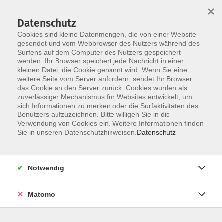
Startseite
Über uns
Informationen
Veranstaltungen
×
Kategorien
Dozent*innen
ILIAS
Datenschutz
Cookies sind kleine Datenmengen, die von einer Website
gesendet und vom Webbrowser des Nutzers während des
Surfens auf dem Computer des Nutzers gespeichert
werden. Ihr Browser speichert jede Nachricht in einer
kleinen Datei, die Cookie genannt wird. Wenn Sie eine
weitere Seite vom Server anfordern, sendet Ihr Browser
Skip to main content
das Cookie an den Server zurück. Cookies wurden als
zuverlässiger Mechanismus für Websites entwickelt, um
sich Informationen zu merken oder die Surfaktivitäten des
Benutzers aufzuzeichnen. Bitte willigen Sie in die
Verwendung von Cookies ein. Weitere Informationen finden
Sie in unseren Datenschutzhinweisen.
Datenschutz
Notwendig
Sie sind hier:
20 Online-Veranstaltungen
07 Führung / Soziale Kompetenzen
Matomo