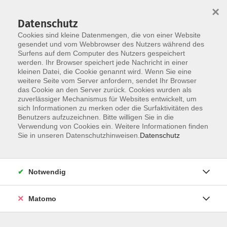
Startseite
Über uns
Informationen
Veranstaltungen
×
Kategorien
Dozent*innen
ILIAS
Datenschutz
Cookies sind kleine Datenmengen, die von einer Website
gesendet und vom Webbrowser des Nutzers während des
Surfens auf dem Computer des Nutzers gespeichert
werden. Ihr Browser speichert jede Nachricht in einer
kleinen Datei, die Cookie genannt wird. Wenn Sie eine
weitere Seite vom Server anfordern, sendet Ihr Browser
Skip to main content
das Cookie an den Server zurück. Cookies wurden als
zuverlässiger Mechanismus für Websites entwickelt, um
sich Informationen zu merken oder die Surfaktivitäten des
HERZLICH WILLKOMMEN
Benutzers aufzuzeichnen. Bitte willigen Sie in die
im Veranstaltungsprogramm der HÜF-NRW
Verwendung von Cookies ein. Weitere Informationen finden
Sie in unseren Datenschutzhinweisen.
Datenschutz
Die "Hochschulübergreifende Fortbildung NRW (HÜF-
NRW)" bietet Fortbildungen zur Förderung der
Notwendig
beruflichen Qualifikation der Beschäftigten in Technik
und Verwaltung der 36 kooperierenden NRW-
Matomo
Hochschulen an. Hier finden Sie unser vielfältiges
Veranstaltungsprogramm und die Möglichkeit zur
Anmeldung.