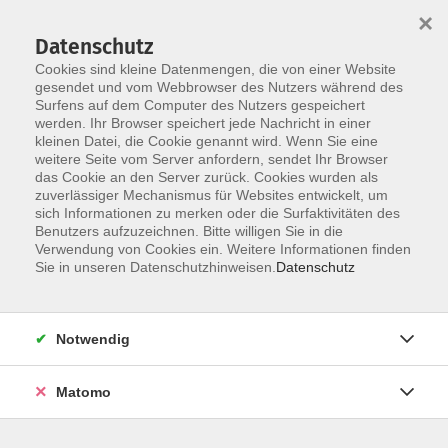
Startseite
Über uns
Informationen
Veranstaltungen
×
Kategorien
Dozent*innen
ILIAS
Datenschutz
Cookies sind kleine Datenmengen, die von einer Website
gesendet und vom Webbrowser des Nutzers während des
Surfens auf dem Computer des Nutzers gespeichert
werden. Ihr Browser speichert jede Nachricht in einer
kleinen Datei, die Cookie genannt wird. Wenn Sie eine
weitere Seite vom Server anfordern, sendet Ihr Browser
Skip to main content
You are here:
das Cookie an den Server zurück. Cookies wurden als
Über uns
Struktur
zuverlässiger Mechanismus für Websites entwickelt, um
sich Informationen zu merken oder die Surfaktivitäten des
Benutzers aufzuzeichnen. Bitte willigen Sie in die
Verwendung von Cookies ein. Weitere Informationen finden
Struktur der HÜF-NRW
Sie in unseren Datenschutzhinweisen.
Datenschutz
HÜF Lenkungsgruppe
Notwendig
Die Lenkungsgruppe entscheidet über:
Matomo
Angelegenheiten von grundsätzlicher
Bedeutung