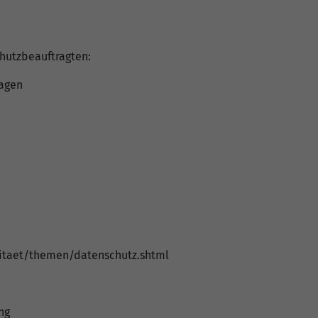
chutzbeauftragten:
Hagen
sitaet/themen/datenschutz.shtml
ng