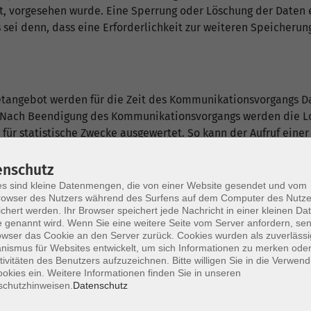
gt, vorgesehen wurde. Eine Sperrung oder Löschung der Daten
 sei denn, dass eine Erforderlichkeit zur weiteren Speicherun
etangebot werden für die Zeit des Kommunikationsvorgangs Date
. Nach Beendigung des Kommunikationsvorgangs werden die Log
ür statistische Zwecke ausgewertet. So kann der Aufruf einer S
200 11015 "-" "Mozilla/5.0 (Windows; U; Windows NT 5.1; de; rv:
enschutz
s sind kleine Datenmengen, die von einer Website gesendet und vom
owser des Nutzers während des Surfens auf dem Computer des Nutze
chert werden. Ihr Browser speichert jede Nachricht in einer kleinen Dat
 genannt wird. Wenn Sie eine weitere Seite vom Server anfordern, se
ng
owser das Cookie an den Server zurück. Cookies wurden als zuverlässi
ismus für Websites entwickelt, um sich Informationen zu merken oder
 handelt es sich um Textdateien, die im Internetbrowser bzw
tivitäten des Benutzers aufzuzeichnen. Bitte willigen Sie in die Verwen
ird eine Website aufgerufen, so kann ein Cookie auf dem Bet
okies ein. Weitere Informationen finden Sie in unseren
schutzhinweisen.
Datenschutz
sche Zeichenfolge, die eine eindeutige Identifizierung des Br