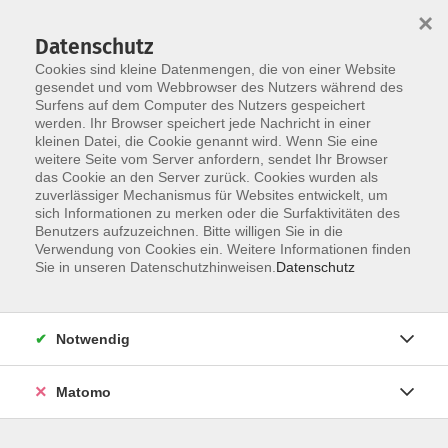
Startseite
Über uns
Informationen
Veranstaltungen
×
Kategorien
Dozent*innen
ILIAS
Datenschutz
Cookies sind kleine Datenmengen, die von einer Website
gesendet und vom Webbrowser des Nutzers während des
Surfens auf dem Computer des Nutzers gespeichert
werden. Ihr Browser speichert jede Nachricht in einer
kleinen Datei, die Cookie genannt wird. Wenn Sie eine
weitere Seite vom Server anfordern, sendet Ihr Browser
Skip to main content
You are here:
das Cookie an den Server zurück. Cookies wurden als
Über uns
Lenkungsgruppe
zuverlässiger Mechanismus für Websites entwickelt, um
sich Informationen zu merken oder die Surfaktivitäten des
Benutzers aufzuzeichnen. Bitte willigen Sie in die
Verwendung von Cookies ein. Weitere Informationen finden
Lenkungsgruppe
Sie in unseren Datenschutzhinweisen.
Datenschutz
Aufgaben
Notwendig
Auszug aus der Kooperationsvereinbarung vom
01.07.2021
Matomo
Die Mitglieder der Lenkungsgruppe sowie deren
Vertretung werden von den jeweiligen