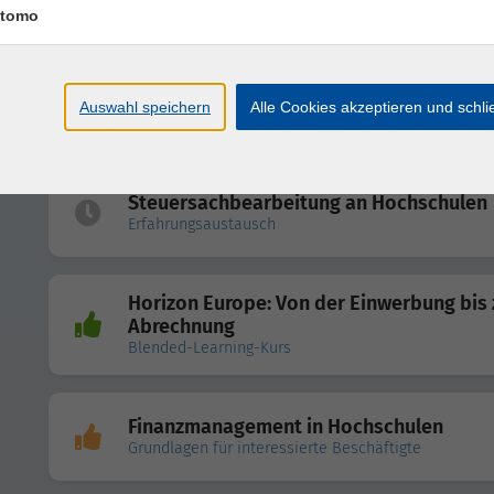
Beschaffung: Vertiefung
tomo
Vergabe von Rahmenvereinbarungen im 
Auswahl speichern
Alle Cookies akzeptieren und schl
und Dienstleistungsbereich
Steuersachbearbeitung an Hochschulen
Erfahrungsaustausch
Horizon Europe: Von der Einwerbung bis 
Abrechnung
Blended-Learning-Kurs
Finanzmanagement in Hochschulen
Grundlagen für interessierte Beschäftigte