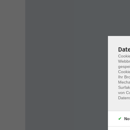
Dat
Cookie
Webbr
gespei
Cookie
Ihr Br
Mechan
Surfak
von Co
Daten
No