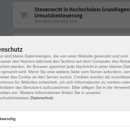
Steuerrecht in Hochschulen: Grundlagen
Umsatzbesteuerung
Blended-Learning-Kurs
Finanzmanagement
Erfahrungsaustausch für Führungskräfte in HAW,
enschutz
Kunst-/Musikhochschulen
s sind kleine Datenmengen, die von einer Website gesendet und vom
owser des Nutzers während des Surfens auf dem Computer des Nutze
chert werden. Ihr Browser speichert jede Nachricht in einer kleinen Dat
Finanzmanagement
 genannt wird. Wenn Sie eine weitere Seite vom Server anfordern, se
owser das Cookie an den Server zurück. Cookies wurden als zuverlässi
Erfahrungsaustausch für Führungskräfte in Universi
ismus für Websites entwickelt, um sich Informationen zu merken oder
tivitäten des Benutzers aufzuzeichnen. Bitte willigen Sie in die Verwen
okies ein. Weitere Informationen finden Sie in unseren
schutzhinweisen.
Datenschutz
Vergaberecht bei Zuwendungen
twendig