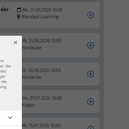
 der
Mo. 01.06.2026 10:00
Blended-Learning
Mi. 24.06.2026 10:00
×
Herdecke
rs
ei, die
Di. 30.06.2026 10:00
ndet
ger
täten
Herdecke
 die
dung
Do. 09.07.2026 10:00
Hagen
Mi. 15.07.2026 10:00