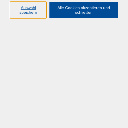
Auswahl
Alle Cookies akzeptieren und
Zielgruppe
speichern
schließen
Beschäftigte aus den Hochschulen, insbesondere aus
dem Finanz- und Drittmittelbereich, die mit der
entsprechenden Thematik befasst sind und Vor- bzw.
Grundkenntnisse mitbringen
Lernziele
Erfahrungsaustausch
Erörterung von Maßnahmen anhand der
besprochenen Fallbeispiele
Themen
Gemeinsame Prüfung von Fallbeispielen an
Hochschulen und Forschungseinrichtungen, die
sich abstrahieren lassen