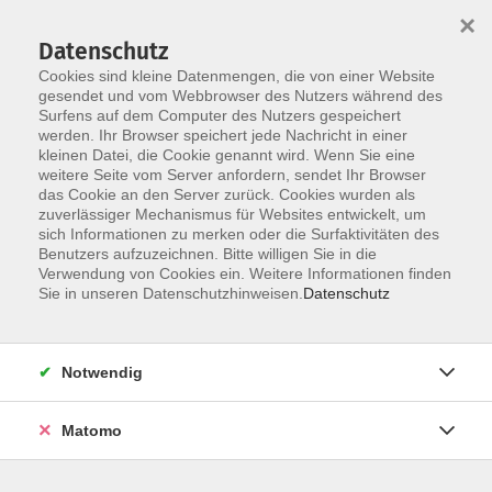
Startseite
Über uns
Informationen
Veranstaltungen
×
Kategorien
Dozent*innen
ILIAS
Datenschutz
Cookies sind kleine Datenmengen, die von einer Website
gesendet und vom Webbrowser des Nutzers während des
Surfens auf dem Computer des Nutzers gespeichert
werden. Ihr Browser speichert jede Nachricht in einer
kleinen Datei, die Cookie genannt wird. Wenn Sie eine
weitere Seite vom Server anfordern, sendet Ihr Browser
Skip to main content
das Cookie an den Server zurück. Cookies wurden als
zuverlässiger Mechanismus für Websites entwickelt, um
sich Informationen zu merken oder die Surfaktivitäten des
Benutzers aufzuzeichnen. Bitte willigen Sie in die
Verwendung von Cookies ein. Weitere Informationen finden
Sie in unseren Datenschutzhinweisen.
Datenschutz
Notwendig
Sie sind hier:
04 Finanzen
Matomo
Trennungsrechnung an Hochschulen
Workshop/Arbeitstreffen