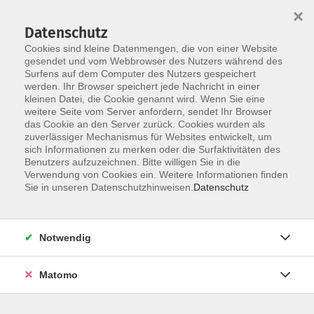
Startseite
Über uns
Informationen
Veranstaltungen
×
Kategorien
Dozent*innen
ILIAS
Datenschutz
Cookies sind kleine Datenmengen, die von einer Website
gesendet und vom Webbrowser des Nutzers während des
Surfens auf dem Computer des Nutzers gespeichert
werden. Ihr Browser speichert jede Nachricht in einer
kleinen Datei, die Cookie genannt wird. Wenn Sie eine
weitere Seite vom Server anfordern, sendet Ihr Browser
Skip to main content
das Cookie an den Server zurück. Cookies wurden als
zuverlässiger Mechanismus für Websites entwickelt, um
sich Informationen zu merken oder die Surfaktivitäten des
Benutzers aufzuzeichnen. Bitte willigen Sie in die
Verwendung von Cookies ein. Weitere Informationen finden
Sie in unseren Datenschutzhinweisen.
Datenschutz
Notwendig
Sie sind hier:
04 Finanzen
Matomo
Vergaberecht bei Zuwendungen