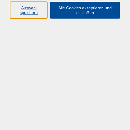
Zielgruppe
Auswahl
Alle Cookies akzeptieren und
speichern
schließen
EinkäuferInnen mit mindestens zweijähriger
Berufserfahrung in der Vergabe
Lernziele
Vermeidung von Vergabefehlern
Lerninhalte
Wichtige Aspekte im (Zuwendungs-)
Vergabeverfahren, insbesondere Schätzung des
Auftragswerts und Ausnahmetatbestände für
die
Verhandlungsvergabe bzw. Direktbeauftragung
Zuwendungsrecht und
Zuwendungsvergaberecht
(des Landes)
Typische Vergabefehler der
Zuwendungsempfänger
(z. B. falsche Vergabeart, fehlende