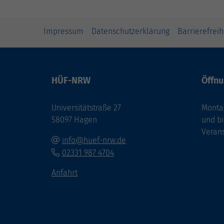
Impressum
Datenschutzerklärung
Barrierefreih
HÜF-NRW
Öffnu
Universitätstraße 27
Montag
58097 Hagen
und bi
Veran
info@huef-nrw.de
02331 987 4704
Anfahrt