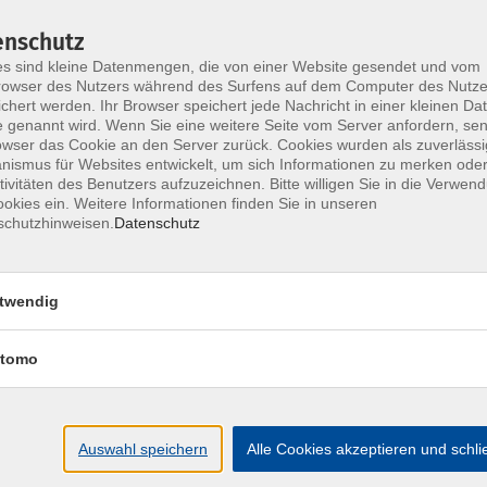
weiser Vergabe bis hin zu Total- oder
Beauftragungsvarianten in Betracht, um
enschutz
zw. qualitätsgerecht zu realisieren. Häufig ist
s sind kleine Datenmengen, die von einer Website gesendet und vom
owser des Nutzers während des Surfens auf dem Computer des Nutze
it mit einem Projektsteuerer empfehlenswert.
chert werden. Ihr Browser speichert jede Nachricht in einer kleinen Dat
 genannt wird. Wenn Sie eine weitere Seite vom Server anfordern, se
en Überblick über die einzelnen Modelle und deren
owser das Cookie an den Server zurück. Cookies wurden als zuverlässi
ngen und die Prüfschritte werden erläutert.
ismus für Websites entwickelt, um sich Informationen zu merken oder
tivitäten des Benutzers aufzuzeichnen. Bitte willigen Sie in die Verwen
istungen rechtssicher vergeben werden können. Sie
okies ein. Weitere Informationen finden Sie in unseren
tstelle zwischen Bauherrn und Auftragnehmer
schutzhinweisen.
Datenschutz
en, welche Aufgaben die Beteiligten übernehmen und
in beim Bauherrn verbleiben.
twendig
tomo
haffungen „aus einer Hand“
Auswahl speichern
Alle Cookies akzeptieren und schl
ür eine Gesamtvergabe