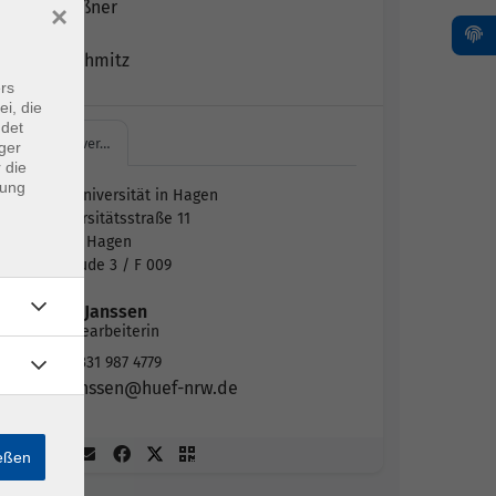
Janko Geßner
×
Dieter Schmitz
rs
ei, die
ndet
FernUniver…
ger
 die
dung
FernUniversität in Hagen
Universitätsstraße 11
58097 Hagen
Gebäude 3 / F 009
Sindi Janssen
Sachbearbeiterin
02331 987 4779
janssen@huef-nrw.de
ießen