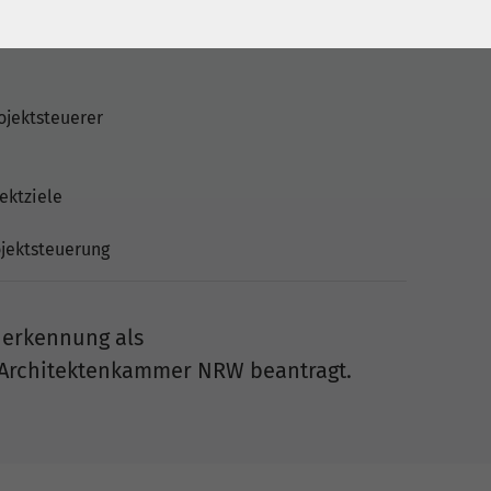
rogramm
arum und wofür?
ojektsteuerer
ektziele
ojektsteuerung
Anerkennung als
r Architektenkammer NRW beantragt.