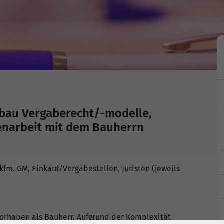
bau Vergaberecht/-modelle,
narbeit mit dem Bauherrn
. GM, Einkauf/Vergabestellen, Juristen (jeweils
rhaben als Bauherr. Aufgrund der Komplexität