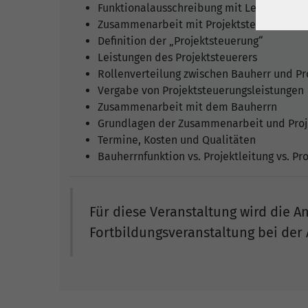
Funktionalausschreibung mit Leistungsp
Zusammenarbeit mit Projektsteuerern: W
Definition der „Projektsteuerung“
Leistungen des Projektsteuerers
Rollenverteilung zwischen Bauherr und Pr
Vergabe von Projektsteuerungsleistungen
Zusammenarbeit mit dem Bauherrn
Grundlagen der Zusammenarbeit und Proj
Termine, Kosten und Qualitäten
Bauherrnfunktion vs. Projektleitung vs. Pr
Für diese Veranstaltung wird die 
Fortbildungsveranstaltung bei de