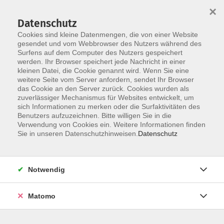
Startseite
Über uns
Informationen
Veranstaltungen
×
Kategorien
Dozent*innen
ILIAS
Datenschutz
Cookies sind kleine Datenmengen, die von einer Website
gesendet und vom Webbrowser des Nutzers während des
Surfens auf dem Computer des Nutzers gespeichert
werden. Ihr Browser speichert jede Nachricht in einer
kleinen Datei, die Cookie genannt wird. Wenn Sie eine
weitere Seite vom Server anfordern, sendet Ihr Browser
Skip to main content
das Cookie an den Server zurück. Cookies wurden als
zuverlässiger Mechanismus für Websites entwickelt, um
sich Informationen zu merken oder die Surfaktivitäten des
Benutzers aufzuzeichnen. Bitte willigen Sie in die
20 Online-Veranstaltungen
Verwendung von Cookies ein. Weitere Informationen finden
Sie in unseren Datenschutzhinweisen.
Datenschutz
Notwendig
145 Kurse
Matomo
Kurse nach Themen