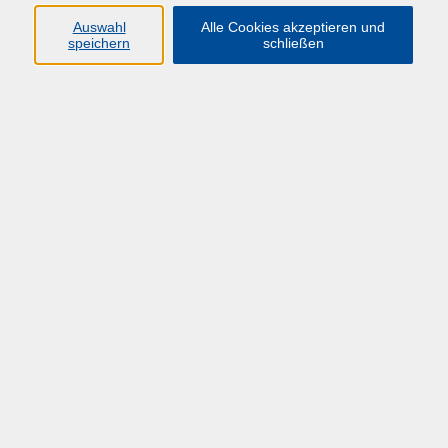
HÜF-NRW
Auswahl
Alle Cookies akzeptieren und
speichern
schließen
Universitätstraße 27
58097 Hagen
info@huef-nrw.de
02331 987 4704
Anfahrt
Öffnungszeiten
Montag-Freitag: 08:00 - 16:00 Uhr
und bis zum jeweiligen Veranstaltungsende