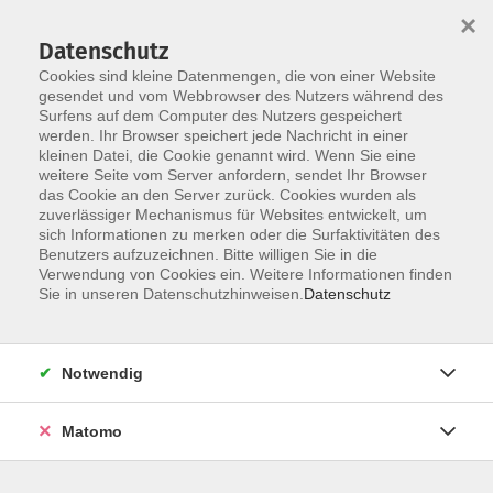
Startseite
Über uns
Informationen
Veranstaltungen
×
Kategorien
Dozent*innen
ILIAS
Datenschutz
Cookies sind kleine Datenmengen, die von einer Website
gesendet und vom Webbrowser des Nutzers während des
Surfens auf dem Computer des Nutzers gespeichert
werden. Ihr Browser speichert jede Nachricht in einer
kleinen Datei, die Cookie genannt wird. Wenn Sie eine
weitere Seite vom Server anfordern, sendet Ihr Browser
Skip to main content
das Cookie an den Server zurück. Cookies wurden als
zuverlässiger Mechanismus für Websites entwickelt, um
sich Informationen zu merken oder die Surfaktivitäten des
Der Kurs konnte nicht gefunden werden.
Benutzers aufzuzeichnen. Bitte willigen Sie in die
Verwendung von Cookies ein. Weitere Informationen finden
Sie in unseren Datenschutzhinweisen.
Datenschutz
Impressum
Notwendig
Datenschutzerklärung
Barrierefreiheit
Matomo