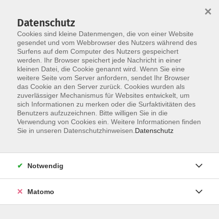
Startseite
Über uns
Informationen
Veranstaltungen
×
Kategorien
Dozent*innen
ILIAS
Datenschutz
Cookies sind kleine Datenmengen, die von einer Website
gesendet und vom Webbrowser des Nutzers während des
Surfens auf dem Computer des Nutzers gespeichert
werden. Ihr Browser speichert jede Nachricht in einer
kleinen Datei, die Cookie genannt wird. Wenn Sie eine
weitere Seite vom Server anfordern, sendet Ihr Browser
Skip to main content
das Cookie an den Server zurück. Cookies wurden als
zuverlässiger Mechanismus für Websites entwickelt, um
sich Informationen zu merken oder die Surfaktivitäten des
Benutzers aufzuzeichnen. Bitte willigen Sie in die
Verwendung von Cookies ein. Weitere Informationen finden
Sie in unseren Datenschutzhinweisen.
Datenschutz
Notwendig
Sie sind hier:
20 Online-Veranstaltungen
Matomo
Datenschutz
Erfahrungsaustausch für bestellte behördliche