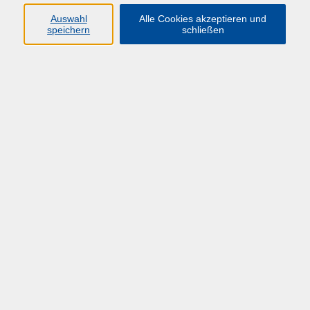
Auswahl
Alle Cookies akzeptieren und
Zielgruppe
speichern
schließen
Interessierte Beschäftigte der Hochschulen
Beschäftige mit Budgetverantwortung
Lernziele
Überblickswissen zur kaufmännischen Buchhaltung
und zur Finanzverwaltung
Lerninhalte
Haushaltsrecht (Grundzüge des
Haushaltsrechts, der Haushaltsplanaufstellung
und der Finanzmittel der Hochschulen)
Kaufmännisches Rechnungswesen
Mittelverteilung in einer Hochschule
Grundzüge der Drittmittelverwaltung einer
Hochschule