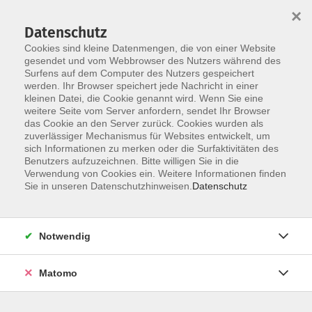
Startseite
Über uns
Informationen
Veranstaltungen
×
Kategorien
Dozent*innen
ILIAS
Datenschutz
Cookies sind kleine Datenmengen, die von einer Website
gesendet und vom Webbrowser des Nutzers während des
Surfens auf dem Computer des Nutzers gespeichert
werden. Ihr Browser speichert jede Nachricht in einer
kleinen Datei, die Cookie genannt wird. Wenn Sie eine
weitere Seite vom Server anfordern, sendet Ihr Browser
Skip to main content
das Cookie an den Server zurück. Cookies wurden als
zuverlässiger Mechanismus für Websites entwickelt, um
sich Informationen zu merken oder die Surfaktivitäten des
Benutzers aufzuzeichnen. Bitte willigen Sie in die
Verwendung von Cookies ein. Weitere Informationen finden
Sie in unseren Datenschutzhinweisen.
Datenschutz
Notwendig
Sie sind hier:
20 Online-Veranstaltungen
Matomo
Finanzmanagement in Hochschulen
Grundlagen für interessierte Beschäftigte