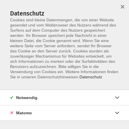
Startseite
Über uns
Informationen
Veranstaltungen
×
Kategorien
Dozent*innen
ILIAS
Datenschutz
Cookies sind kleine Datenmengen, die von einer Website
gesendet und vom Webbrowser des Nutzers während des
Surfens auf dem Computer des Nutzers gespeichert
werden. Ihr Browser speichert jede Nachricht in einer
kleinen Datei, die Cookie genannt wird. Wenn Sie eine
weitere Seite vom Server anfordern, sendet Ihr Browser
Skip to main content
You are here:
das Cookie an den Server zurück. Cookies wurden als
Übersicht
zuverlässiger Mechanismus für Websites entwickelt, um
sich Informationen zu merken oder die Surfaktivitäten des
Benutzers aufzuzeichnen. Bitte willigen Sie in die
Verwendung von Cookies ein. Weitere Informationen finden
Kategorien - Alle Kategorien
Sie in unseren Datenschutzhinweisen.
Datenschutz
0 Personalrecht und -
Notwendig
verwaltung
Matomo