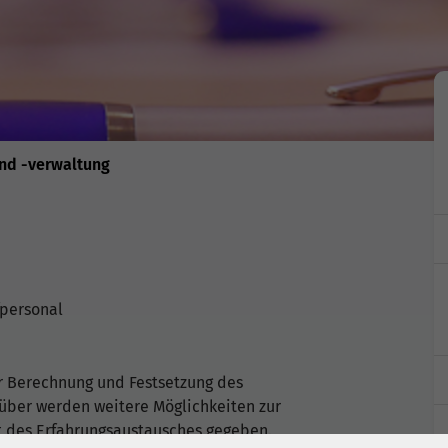
und -verwaltung
fpersonal
r Berechnung und Festsetzung des
über werden weitere Möglichkeiten zur
it des Erfahrungsaustausches gegeben.