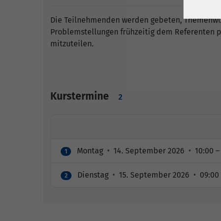
Die Teilnehmenden werden gebeten, Themenwün
Problemstellungen frühzeitig dem Referenten p
mitzuteilen.
Kurstermine
2
Montag
•
14. September 2026
•
10:00 –
1
Dienstag
•
15. September 2026
•
09:00 
2