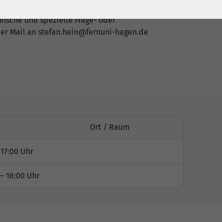
sche und spezielle Frage- oder
er Mail an stefan.hein@fernuni-hagen.de
Ort / Raum
 17:00 Uhr
– 16:00 Uhr