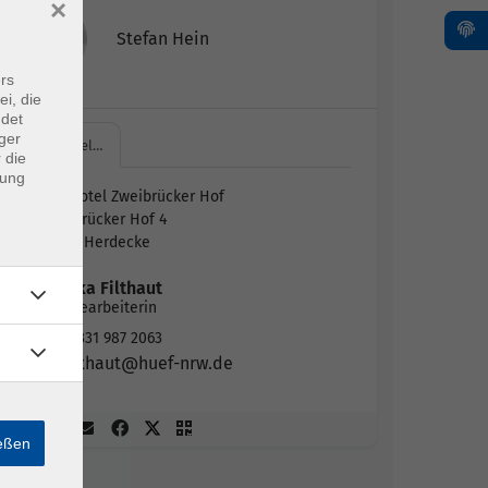
×
Stefan Hein
rs
ei, die
ndet
ger
Ringhotel…
 die
dung
Ringhotel Zweibrücker Hof
Zweibrücker Hof 4
58313 Herdecke
Monika Filthaut
Sachbearbeiterin
02331 987 2063
filthaut@huef-nrw.de
ießen