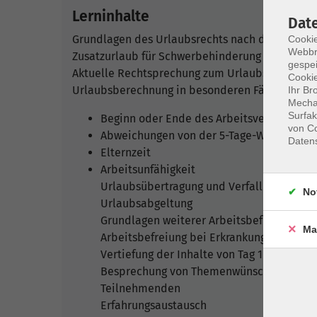
Lerninhalte
Dat
Grundlagen des Urlaubsrechts nach dem BUrlG
Cookie
Webbr
Zusatzurlaub für Schwerbehinderung
gespei
Aktuelle Rechtsprechung zum Urlaubsrecht
Cookie
Urlaubsberechnung in besonderen Fällen anhand 
Ihr Br
Mechan
Surfak
Beginn oder Ende des Arbeitsverhältnisse
von Co
Abweichungen von der 5-Tage-Woche
Daten
Elternzeit
Arbeitsunfähigkeit
Urlaubsübertragung und Verfall
No
Urlaubsabgeltung
Grundlagen weiterer Arbeitsbefreiungen w
Ma
Arbeitsbefreiung bei Erkrankung des Kind
Vertiefung der Inhalte von Tag 1 anhand za
Besprechung von Themenwünschen und spe
Teilnehmenden
Erfahrungsaustausch