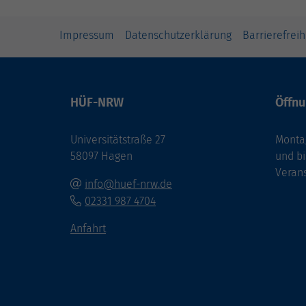
Impressum
Datenschutzerklärung
Barrierefreih
HÜF-NRW
Öffnu
Universitätstraße 27
Montag
58097 Hagen
und bi
Veran
info@huef-nrw.de
02331 987 4704
Anfahrt