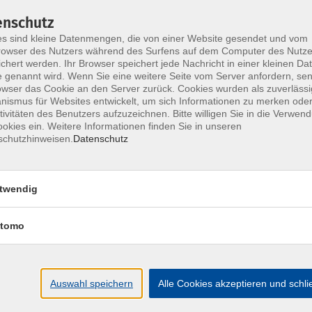
enschutz
 und dem TV-L
s sind kleine Datenmengen, die von einer Website gesendet und vom
owser des Nutzers während des Surfens auf dem Computer des Nutze
chert werden. Ihr Browser speichert jede Nachricht in einer kleinen Dat
 genannt wird. Wenn Sie eine weitere Seite vom Server anfordern, se
zahlreicher Fallbeispiele z.B. bei
owser das Cookie an den Server zurück. Cookies wurden als zuverlässi
ismus für Websites entwickelt, um sich Informationen zu merken oder
tivitäten des Benutzers aufzuzeichnen. Bitte willigen Sie in die Verwen
s im Kalenderjahr
okies ein. Weitere Informationen finden Sie in unseren
schutzhinweisen.
Datenschutz
twendig
ie bspw. Sonderurlaub, Bildungsurlaub,
tomo
es
hlreicher Fallbeispiele
ziellen Frage- oder Problemstellungen der
Auswahl speichern
Alle Cookies akzeptieren und schl