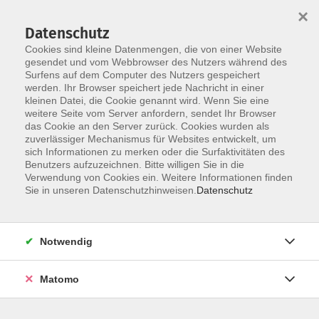
Startseite
Über uns
Informationen
Veranstaltungen
×
Kategorien
Dozent*innen
ILIAS
Datenschutz
Cookies sind kleine Datenmengen, die von einer Website
gesendet und vom Webbrowser des Nutzers während des
Surfens auf dem Computer des Nutzers gespeichert
werden. Ihr Browser speichert jede Nachricht in einer
kleinen Datei, die Cookie genannt wird. Wenn Sie eine
weitere Seite vom Server anfordern, sendet Ihr Browser
Skip to main content
You are here:
das Cookie an den Server zurück. Cookies wurden als
E-Learning
zuverlässiger Mechanismus für Websites entwickelt, um
sich Informationen zu merken oder die Surfaktivitäten des
Benutzers aufzuzeichnen. Bitte willigen Sie in die
Verwendung von Cookies ein. Weitere Informationen finden
E-Learning
Sie in unseren Datenschutzhinweisen.
Datenschutz
Über unser
ILIAS-System
bieten wir Ihnen ein
umfangreiches E-Learning Angebot, welches Sie jederzeit
Notwendig
kostenlos und ohne Voranmeldung abrufen können. Nach
Abschluss einer E-Learning Einheit erhalten Sie ein
Matomo
digitales Teilnahmezertifikat. Nachfolgend finden Sie
unsere Auswahl an E-Learning Kursen mit weiteren