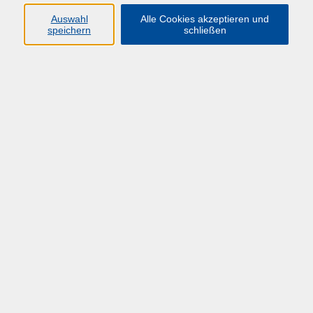
Informationen.
Auswahl
Alle Cookies akzeptieren und
speichern
schließen
Ergebnisse filtern
*DIGI-V* Informationssicherheit am Arbeitsplatz
kann jederzeit online über ILIAS abgerufen werden
E-Learning
*DIGI-V* Digitale Informationsflut effizient
meistern
kann jederzeit online über ILIAS abgerufen werden
E-Learning