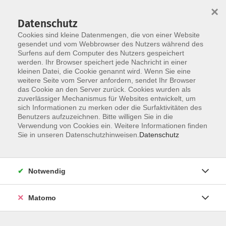
Startseite
Über uns
Informationen
Veranstaltungen
×
Kategorien
Dozent*innen
ILIAS
Datenschutz
Cookies sind kleine Datenmengen, die von einer Website
gesendet und vom Webbrowser des Nutzers während des
Surfens auf dem Computer des Nutzers gespeichert
werden. Ihr Browser speichert jede Nachricht in einer
kleinen Datei, die Cookie genannt wird. Wenn Sie eine
weitere Seite vom Server anfordern, sendet Ihr Browser
Skip to main content
das Cookie an den Server zurück. Cookies wurden als
zuverlässiger Mechanismus für Websites entwickelt, um
sich Informationen zu merken oder die Surfaktivitäten des
16 Personalvertretungen /
Benutzers aufzuzeichnen. Bitte willigen Sie in die
Verwendung von Cookies ein. Weitere Informationen finden
Gremien
Sie in unseren Datenschutzhinweisen.
Datenschutz
Notwendig
9 Kurse
Matomo
Daniela Korte