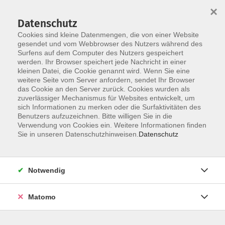
Startseite
Über uns
Informationen
Veranstaltungen
×
Kategorien
Dozent*innen
ILIAS
Datenschutz
Cookies sind kleine Datenmengen, die von einer Website
gesendet und vom Webbrowser des Nutzers während des
Surfens auf dem Computer des Nutzers gespeichert
werden. Ihr Browser speichert jede Nachricht in einer
kleinen Datei, die Cookie genannt wird. Wenn Sie eine
weitere Seite vom Server anfordern, sendet Ihr Browser
Skip to main content
You are here:
das Cookie an den Server zurück. Cookies wurden als
Übersicht
zuverlässiger Mechanismus für Websites entwickelt, um
sich Informationen zu merken oder die Surfaktivitäten des
Benutzers aufzuzeichnen. Bitte willigen Sie in die
Verwendung von Cookies ein. Weitere Informationen finden
Kategorien - Alle Kategorien
Sie in unseren Datenschutzhinweisen.
Datenschutz
10 Methodische und
Notwendig
persönliche Kompetenzen
Matomo