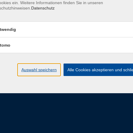
okies ein. Weitere Informationen finden Sie in unseren
schutzhinweisen.
Datenschutz
eit
twendig
ngszeiten
Programm
tomo
-Freitag: 08:00 - 16:00 Uhr
Alle Veranstaltungen
s zum jeweiligen
Unsere Kategorien
Auswahl speichern
Alle Cookies akzeptieren und schl
staltungsende
E-Learning