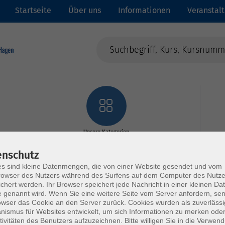
Startseite
Über uns
Informationen
Veranstal
Unsere Kategorien
enschutz
s sind kleine Datenmengen, die von einer Website gesendet und vom
owser des Nutzers während des Surfens auf dem Computer des Nutze
chert werden. Ihr Browser speichert jede Nachricht in einer kleinen Dat
 genannt wird. Wenn Sie eine weitere Seite vom Server anfordern, se
owser das Cookie an den Server zurück. Cookies wurden als zuverlässi
ismus für Websites entwickelt, um sich Informationen zu merken oder
tivitäten des Benutzers aufzuzeichnen. Bitte willigen Sie in die Verwen