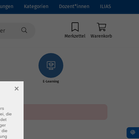
tungen
Kategorien
Dozent*innen
ILIAS
Merkzettel
Warenkorb
E-Learning
×
rs
ei, die
ndet
ger
 die
dung