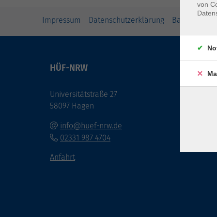
von Co
Daten
Impressum
Datenschutzerklärung
Barrierefreih
No
HÜF-NRW
Öffnu
Ma
Universitätstraße 27
Montag
58097 Hagen
und bi
Veran
info@huef-nrw.de
02331 987 4704
Anfahrt