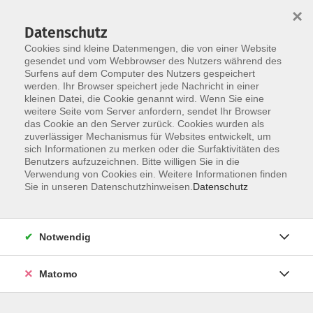
Startseite
Über uns
Informationen
Veranstaltungen
×
Kategorien
Dozent*innen
ILIAS
Datenschutz
Cookies sind kleine Datenmengen, die von einer Website
gesendet und vom Webbrowser des Nutzers während des
Surfens auf dem Computer des Nutzers gespeichert
werden. Ihr Browser speichert jede Nachricht in einer
kleinen Datei, die Cookie genannt wird. Wenn Sie eine
weitere Seite vom Server anfordern, sendet Ihr Browser
Skip to main content
das Cookie an den Server zurück. Cookies wurden als
zuverlässiger Mechanismus für Websites entwickelt, um
sich Informationen zu merken oder die Surfaktivitäten des
Benutzers aufzuzeichnen. Bitte willigen Sie in die
Verwendung von Cookies ein. Weitere Informationen finden
Sie in unseren Datenschutzhinweisen.
Datenschutz
Notwendig
Sie sind hier:
10 Methodische und persönliche
Matomo
Kompetenzen