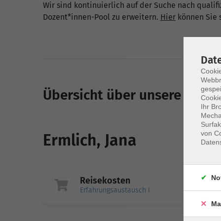
Wir sind kontinuierlich auf der Suche nach quali
Dozent*innen-Pool zu erweitern.
Hier
können Sie s
Dat
Cookie
Webbr
gespei
Übersicht über unsere Doze
Cookie
Ihr Br
Mechan
Surfak
von Co
Ermlich, Jana
Daten
No
Reisekosten
Erfahrungsaustausch I
Ma