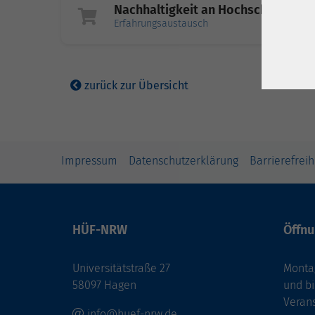
Nachhaltigkeit an Hochschulen
Erfahrungsaustausch
zurück zur Übersicht
Impressum
Datenschutzerklärung
Barrierefreih
HÜF-NRW
Öffnu
Universitätstraße 27
Montag
58097 Hagen
und bi
Veran
info@huef-nrw.de