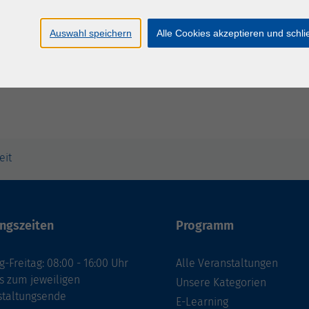
Mo. 04.
Hagen
Auswahl speichern
Alle Cookies akzeptieren und schl
eit
ngszeiten
Programm
-Freitag: 08:00 - 16:00 Uhr
Alle Veranstaltungen
s zum jeweiligen
Unsere Kategorien
staltungsende
E-Learning