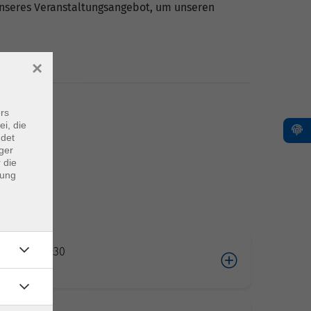
 unseres Veranstaltungsangebot, um unseren
×
rs
ei, die
ndet
ger
 die
dung
03.2026 09:30