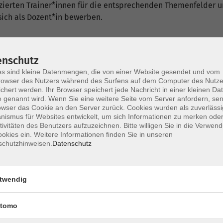
fizierten Trainer*innen für die entsprechenden Themenfelder
ich als Dozent*in bewerben.
enschutz
s sind kleine Datenmengen, die von einer Website gesendet und vom
owser des Nutzers während des Surfens auf dem Computer des Nutze
chert werden. Ihr Browser speichert jede Nachricht in einer kleinen Dat
nt*innen
 genannt wird. Wenn Sie eine weitere Seite vom Server anfordern, se
owser das Cookie an den Server zurück. Cookies wurden als zuverlässi
ismus für Websites entwickelt, um sich Informationen zu merken oder
tivitäten des Benutzers aufzuzeichnen. Bitte willigen Sie in die Verwen
okies ein. Weitere Informationen finden Sie in unseren
schutzhinweisen.
Datenschutz
twendig
Mo. 09.
Online
tomo