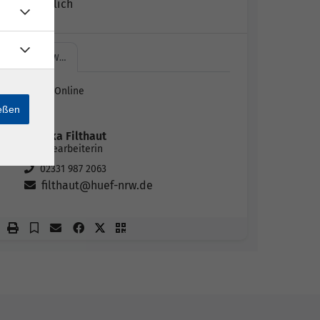
Jana Ermlich
HÜF-NRW…
HÜF-NRW Online
Zoom
ießen
Monika Filthaut
Sachbearbeiterin
02331 987 2063
filthaut@huef-nrw.de