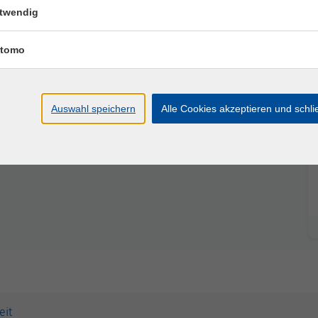
twendig
tomo
altungsbeginn einreichen bei:
Auswahl speichern
Alle Cookies akzeptieren und schl
eit