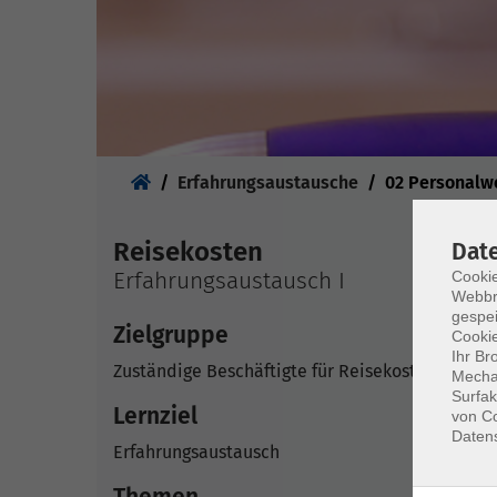
Sie sind hier:
Erfahrungsaustausche
02 Personalw
Reisekosten
Dat
Erfahrungsaustausch I
Cookie
Webbr
gespei
Zielgruppe
Cookie
Ihr Br
Zuständige Beschäftigte für Reisekostenangele
Mechan
Surfak
Lernziel
von Co
Daten
Erfahrungsaustausch
Themen