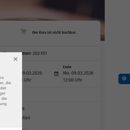
Kursnummer:
202.101
×
Start
Ende
Mo. 09.03.2026
Mo. 09.03.2026
rs
09:30 Uhr
13:00 Uhr
ei, die
ndet
ger
1 Tag
 die
dung
Dozent*in:
Haurin Aytan