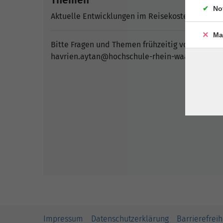
No
Aktuelle Entwicklungen im Reisekostenrecht
Ma
Bitte Fragen und Themen frühzeitig vor Veranst
havrien.aytan@hochschule-rhein-waal.de
Impressum
Datenschutzerklärung
Barrierefreih