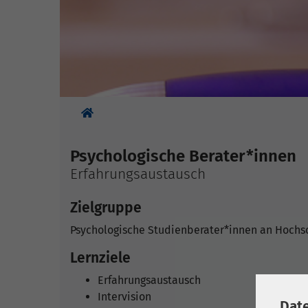
Sie sind hier:
Psychologische Berater*innen
Erfahrungsaustausch
Zielgruppe
Psychologische Studienberater*innen an Hochs
Lernziele
Erfahrungsaustausch
Intervision
Dat