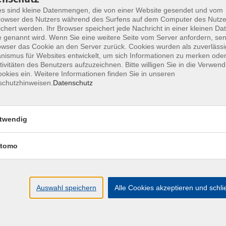
s sind kleine Datenmengen, die von einer Website gesendet und vom
owser des Nutzers während des Surfens auf dem Computer des Nutze
chert werden. Ihr Browser speichert jede Nachricht in einer kleinen Dat
 genannt wird. Wenn Sie eine weitere Seite vom Server anfordern, se
ausch, der Ideengewinnung, der Intervision zu
owser das Cookie an den Server zurück. Cookies wurden als zuverlässi
sowie der Fortbildung zu einem thematischen
ismus für Websites entwickelt, um sich Informationen zu merken oder
tivitäten des Benutzers aufzuzeichnen. Bitte willigen Sie in die Verwen
okies ein. Weitere Informationen finden Sie in unseren
schutzhinweisen.
Datenschutz
ormen gelegt und neben der gemeinsamen Arbeit im
beitet.
twendig
tomo
it
Auswahl speichern
Alle Cookies akzeptieren und schl
r Teilnehmenden und spezielle
 Veranstaltung berücksichtigt und