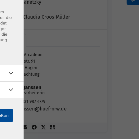
Katja Schanetzky
rs
Dr. med. Claudia Croos-Müller
ei, die
ndet
ger
 die
dung
Hotel…
Hotel Arcadeon
Lennestr. 91
58093 Hagen
Übernachtung
Sindi Janssen
Sachbearbeiterin
02331 987 4779
janssen@huef-nrw.de
ießen