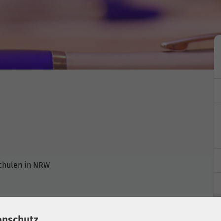
chulen in NRW
enschutz