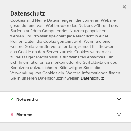
Startseite
Über uns
Informationen
Veranstaltungen
×
Kategorien
Dozent*innen
ILIAS
Datenschutz
Cookies sind kleine Datenmengen, die von einer Website
gesendet und vom Webbrowser des Nutzers während des
Surfens auf dem Computer des Nutzers gespeichert
werden. Ihr Browser speichert jede Nachricht in einer
kleinen Datei, die Cookie genannt wird. Wenn Sie eine
weitere Seite vom Server anfordern, sendet Ihr Browser
Skip to main content
You are here:
das Cookie an den Server zurück. Cookies wurden als
Dozent*innen
zuverlässiger Mechanismus für Websites entwickelt, um
sich Informationen zu merken oder die Surfaktivitäten des
Benutzers aufzuzeichnen. Bitte willigen Sie in die
Verwendung von Cookies ein. Weitere Informationen finden
Dozent*in werden
Sie in unseren Datenschutzhinweisen.
Datenschutz
Wir sind kontinuierlich auf der Suche nach qualifizierten
Trainer*innen für die entsprechenden Themenfelder
Notwendig
unseres Veranstaltungsangebot, um unseren
Dozent*innen-Pool zu erweitern.
Hier
können Sie sich als
Matomo
Dozent*in bewerben.