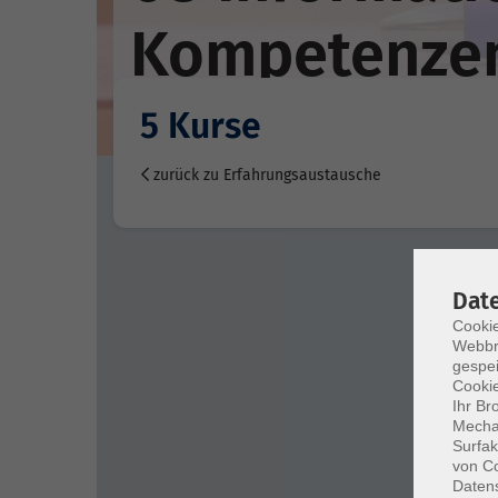
Kompetenzen
5 Kurse
zurück zu Erfahrungsaustausche
Dat
Cookie
Webbr
gespei
Cookie
Ihr Br
Mechan
Surfak
von Co
Daten