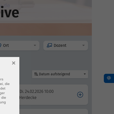
ive
Ort
Dozent
×
Datum aufsteigend
rs
ei, die
ndet
Di. 24.02.2026 10:00
ger
Herdecke
 die
dung