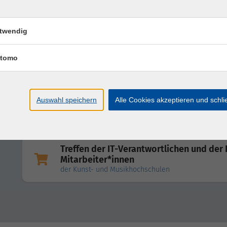
MACH - Fachadministration Personal
- Erfahrungsaustausch
twendig
DMS-Verantwortliche eAkteCC
tomo
- Erfahrungsaustausch I
Auswahl speichern
Alle Cookies akzeptieren und schl
MACH - Fachadministration Finanzen
- Erfahrungsaustausch
Treffen der IT-Verantwortlichen und der 
Mitarbeiter*innen
der Kunst- und Musikhochschulen