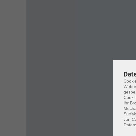
Dat
Cookie
Webbr
gespei
Cookie
Ihr Br
Mechan
Surfak
von Co
Daten