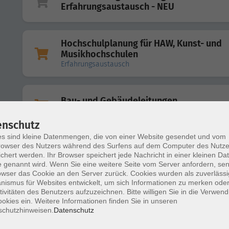
Erfahrungsaustausch - NEU
Hochschulplanung für HAW, Kunst- und
Musikhochschulen
Erfahrungsaustausch
Bau- und Gebäudeleitungen
Erfahrungsaustausch
enschutz
s sind kleine Datenmengen, die von einer Website gesendet und vom
owser des Nutzers während des Surfens auf dem Computer des Nutze
Projektmanagement - Erfahrungsaustaus
chert werden. Ihr Browser speichert jede Nachricht in einer kleinen Dat
 genannt wird. Wenn Sie eine weitere Seite vom Server anfordern, se
owser das Cookie an den Server zurück. Cookies wurden als zuverlässi
ismus für Websites entwickelt, um sich Informationen zu merken oder
tivitäten des Benutzers aufzuzeichnen. Bitte willigen Sie in die Verwen
Hochschulplanung für Universitäten
okies ein. Weitere Informationen finden Sie in unseren
Erfahrungsaustausch
schutzhinweisen.
Datenschutz