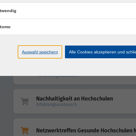
Studierendenservice
twendig
Erfahrungsaustausch
tomo
EGov/OZG-Beauftragte
Erfahrungsaustausch
Auswahl speichern
Alle Cookies akzeptieren und schl
MACH - Fachadministration Personal
- Erfahrungsaustausch
Nachhaltigkeit an Hochschulen
Erfahrungsaustausch
Netzwerktreffen Gesunde Hochschulen