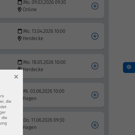
Mo. 09.03.2026 09:30
Online
Mo. 13.04.2026 10:00
Herdecke
Mo. 18.05.2026 10:00
Herdecke
×
Mi. 03.06.2026 10:00
rs
Hagen
ei, die
ndet
ger
 die
Do. 11.06.2026 09:30
dung
Hagen