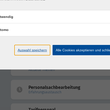
Reisekosten
twendig
Erfahrungsaustausch II
tomo
Nebentätigkeitsrecht
Erfahrungsaustausch
Auswahl speichern
Alle Cookies akzeptieren und schl
Beamtenrecht und
Hochschullehrerdienstrecht
Aktuelle Themen
Personalsachbearbeitung
Erfahrungsaustausch
Tarifpersonal