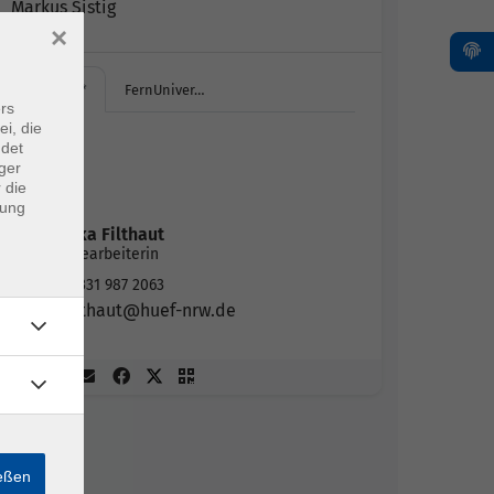
Markus Sistig
×
*Online*
FernUniver…
rs
ei, die
*Online*
ndet
Zoom
ger
 die
Tage :
dung
Monika Filthaut
Sachbearbeiterin
02331 987 2063
filthaut@huef-nrw.de
ießen