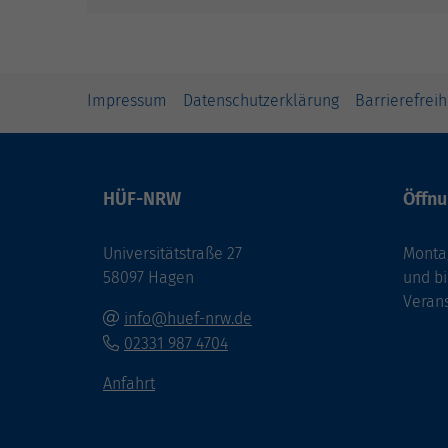
Impressum
Datenschutzerklärung
Barrierefreih
HÜF-NRW
Öffnu
Universitätstraße 27
Montag
58097 Hagen
und bi
Veran
info@huef-nrw.de
02331 987 4704
Anfahrt