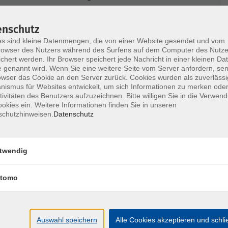
enschutz
ungskräfte.
s sind kleine Datenmengen, die von einer Website gesendet und vom
owser des Nutzers während des Surfens auf dem Computer des Nutze
chert werden. Ihr Browser speichert jede Nachricht in einer kleinen Dat
 Eingruppierung nach TV-L vermittelt.
 genannt wird. Wenn Sie eine weitere Seite vom Server anfordern, se
owser das Cookie an den Server zurück. Cookies wurden als zuverlässi
ismus für Websites entwickelt, um sich Informationen zu merken oder
tivitäten des Benutzers aufzuzeichnen. Bitte willigen Sie in die Verwen
Eingruppierung wiedergeben,
okies ein. Weitere Informationen finden Sie in unseren
 durchgeführten praktischen Übungen,
schutzhinweisen.
Datenschutz
 und das Verfahren zur Tätigkeitsbewertung
twendig
her beurteilen und auf andere Fälle übertragen.
tomo
ischen und praxisorientierten Einstieg in die
n damit zusammenhängenden arbeitsrechtlichen
Auswahl speichern
Alle Cookies akzeptieren und schl