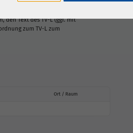
 den Text des TV-L (ggf. mit
tordnung zum TV-L zum
Ort / Raum