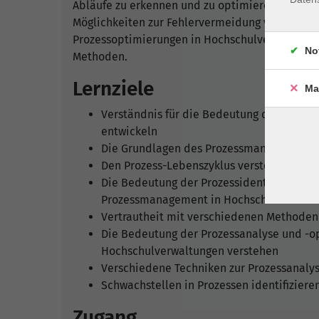
Abläufe zu erkennen und zu optimieren. Zudem
Möglichkeiten zur Fehlervermeidung vorgestellt.
Prozessoptimierungen in Hochschulverwaltunge
No
Methoden.
Lernziele
Ma
Verständnis für die Bedeutung des Proz
entwickeln
Die Grundlagen des Prozessmanagements
Den Prozess-Lebenszyklus verstehen und s
Die Bedeutung der Prozessidentifikation u
Prozessmanagement in Hochschulverwalt
Vertrautheit mit verschiedenen Methoden
Die Bedeutung der Prozessanalyse und -op
Hochschulverwaltungen verstehen
Verschiedene Techniken zur Prozessanal
Schwachstellen in Prozessen identifizier
Zugang