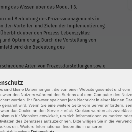
ning das Wissen über das Modul 1-3.
tion und Bedeutung des Prozessmanagements in
on den Vorteilen und Zielen der Implementierung
Überblick über den Prozess-Lebenszyklus:
g und Optimierung. Durch die Vorstellung von
mfeld wird die Bedeutung des
erschiedene Arten von Prozessdarstellungen sowie
ungstechniken. Besonderes Augenmerk liegt auf der
ere Entscheidungspunkte und Verantwortlichkeiten.
enschutz
richtlinie NRW mit den relevanten Take-Aways.
s sind kleine Datenmengen, die von einer Website gesendet und vom
Hochschulverwaltung verdeutlichen die Anwendung
owser des Nutzers während des Surfens auf dem Computer des Nutze
chert werden. Ihr Browser speichert jede Nachricht in einer kleinen Dat
 der Praxis.
 genannt wird. Wenn Sie eine weitere Seite vom Server anfordern, se
owser das Cookie an den Server zurück. Cookies wurden als zuverlässi
n und ihre Bedeutung für die Prozessanalyse
ismus für Websites entwickelt, um sich Informationen zu merken oder
identifizieren und Verbesserungspotenziale
tivitäten des Benutzers aufzuzeichnen. Bitte willigen Sie in die Verwen
okies ein. Weitere Informationen finden Sie in unseren
lysetechniken vertraut gemacht, um ineffiziente
schutzhinweisen.
Datenschutz