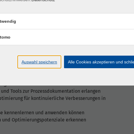
 werden Konzepte zur Schwachstellenanalyse und
 Praxisbeispiele erfolgreicher
n veranschaulichen die Anwendung der erlernten
twendig
tomo
essmanagements in Hochschulverwaltungen
 kennenlernen
Auswahl speichern
Alle Cookies akzeptieren und schl
eine Phasen identifizieren können
nd -dokumentation für effizientes
ungen verstehen
 und Tools zur Prozessdokumentation erlangen
timierung für kontinuierliche Verbesserungen in
yse kennenlernen und anwenden können
en und Optimierungspotenziale erkennen