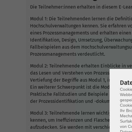
Die Teilnehmer:innen erhalten in diesem E-Lear
Modul 1: Die Teilnehmenden lernen die Defini
Hochschulverwaltungen kennen. Sie erfahren v
eines Prozessmanagements und erhalten einen 
Identifikation, Design, Umsetzung, Überwachun
Fallbeispielen aus dem Hochschulverwaltungsu
Prozessmanagements verdeutlicht.
Modul 2: Teilnehmende erhalten Einblicke in v
das Lesen und Verstehen von Prozessmodellier
Vertiefung der Begriffe aus Modul 1, insbesond
Dat
Ein weiterer Schwerpunkt ist die Modellierungs
Cookie
Praktische Fallstudien und Beispiele aus der 
Webbr
gespei
der Prozessidentifikation und -dokumentation in
Cookie
Ihr Br
Modul 3: Teilnehmende lernen wichtige Kriterie
Mechan
kennen, um Ineffizienzen und Flaschenhälse zu 
Surfak
von Co
aufzudecken. Sie werden mit verschiedenen Ana
Daten