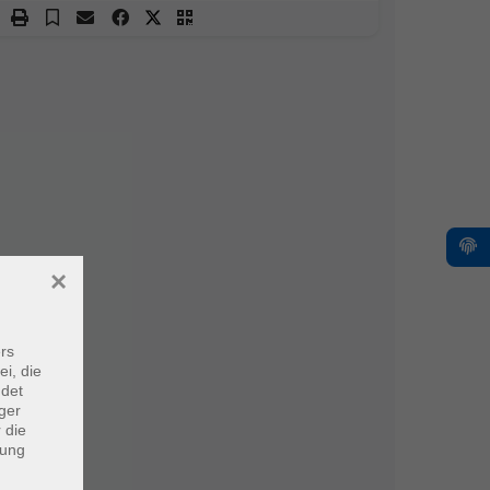
×
rs
ei, die
ndet
ger
 die
dung