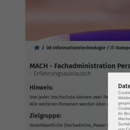
Sie sind hier:
08 Informationstechnologie / IT-Komp
MACH - Fachadministration Per
- Erfahrungsaustausch
Dat
Hinweis:
Cookie
Von jeder Hochschule können zwei Personen te
Webbr
gespei
Alle weiteren Personen werden über eine Warte
Cookie
Ihr Br
Zielgruppe:
Mechan
Surfak
Verantwortliche (Fachadmins, Power User, etc.
von Co