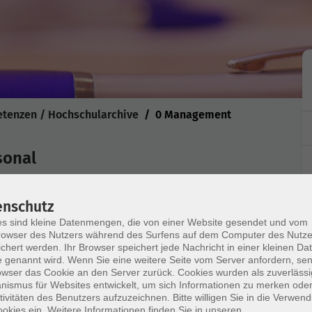
etenzen / Hochschularchive
0 Management
sonal
enschutz
s sind kleine Datenmengen, die von einer Website gesendet und vom
ilnehmen.
owser des Nutzers während des Surfens auf dem Computer des Nutze
chert werden. Ihr Browser speichert jede Nachricht in einer kleinen Dat
liste nach verfügbaren Plätzen eingeladen.
 genannt wird. Wenn Sie eine weitere Seite vom Server anfordern, se
owser das Cookie an den Server zurück. Cookies wurden als zuverlässi
ismus für Websites entwickelt, um sich Informationen zu merken oder
tivitäten des Benutzers aufzuzeichnen. Bitte willigen Sie in die Verwen
) der Hochschulen für die ERP-Software MACH im
okies ein. Weitere Informationen finden Sie in unseren