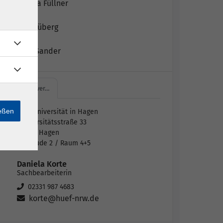
Alexandra Füllner
Sophie Rüberg
Claudia Sander
FernUniver…
ießen
FernUniversität in Hagen
Universitätsstraße 33
58097 Hagen
Gebäude 2 / Raum 4+5
Daniela Korte
Sachbearbeiterin
02331 987 4683
korte@huef-nrw.de