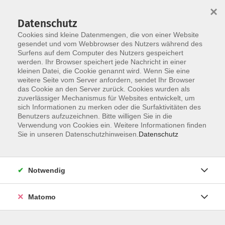
Startseite
Über uns
Informationen
Veranstaltungen
×
Kategorien
Dozent*innen
ILIAS
Datenschutz
Cookies sind kleine Datenmengen, die von einer Website
gesendet und vom Webbrowser des Nutzers während des
Surfens auf dem Computer des Nutzers gespeichert
werden. Ihr Browser speichert jede Nachricht in einer
kleinen Datei, die Cookie genannt wird. Wenn Sie eine
weitere Seite vom Server anfordern, sendet Ihr Browser
Skip to main content
das Cookie an den Server zurück. Cookies wurden als
zuverlässiger Mechanismus für Websites entwickelt, um
sich Informationen zu merken oder die Surfaktivitäten des
Benutzers aufzuzeichnen. Bitte willigen Sie in die
0 Management
Verwendung von Cookies ein. Weitere Informationen finden
Sie in unseren Datenschutzhinweisen.
Datenschutz
Notwendig
5 Kurse
Matomo
zurück zu 08 Informationstechnologie / IT-
Kompetenzen / Hochschularchive