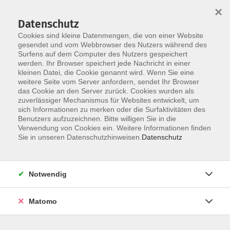
Startseite
Über uns
Informationen
Veranstaltungen
×
Kategorien
Dozent*innen
ILIAS
Datenschutz
Cookies sind kleine Datenmengen, die von einer Website
gesendet und vom Webbrowser des Nutzers während des
Surfens auf dem Computer des Nutzers gespeichert
werden. Ihr Browser speichert jede Nachricht in einer
kleinen Datei, die Cookie genannt wird. Wenn Sie eine
weitere Seite vom Server anfordern, sendet Ihr Browser
05
Skip to main content
das Cookie an den Server zurück. Cookies wurden als
zuverlässiger Mechanismus für Websites entwickelt, um
Liegenschaftsmanagement /
sich Informationen zu merken oder die Surfaktivitäten des
Arbeitssicherheit / Energie-
Benutzers aufzuzeichnen. Bitte willigen Sie in die
Verwendung von Cookies ein. Weitere Informationen finden
und
Sie in unseren Datenschutzhinweisen.
Datenschutz
Klimaschutzmanagement,
Nachhaltigkeit
Notwendig
17 Kurse
Matomo
Kurse nach Themen