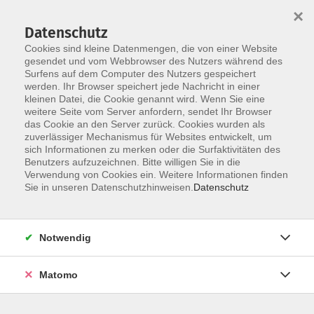
Startseite
Über uns
Informationen
Veranstaltungen
×
Kategorien
Dozent*innen
ILIAS
Datenschutz
Cookies sind kleine Datenmengen, die von einer Website
gesendet und vom Webbrowser des Nutzers während des
Surfens auf dem Computer des Nutzers gespeichert
werden. Ihr Browser speichert jede Nachricht in einer
kleinen Datei, die Cookie genannt wird. Wenn Sie eine
weitere Seite vom Server anfordern, sendet Ihr Browser
Skip to main content
das Cookie an den Server zurück. Cookies wurden als
zuverlässiger Mechanismus für Websites entwickelt, um
sich Informationen zu merken oder die Surfaktivitäten des
Benutzers aufzuzeichnen. Bitte willigen Sie in die
Verwendung von Cookies ein. Weitere Informationen finden
Sie in unseren Datenschutzhinweisen.
Datenschutz
Notwendig
Sie sind hier:
04 Finanzen
0 Beschaffung / Zoll und Außenwirtschaft /
Matomo
Exportkontrolle