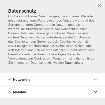
Startseite
Über uns
Informationen
Veranstaltungen
×
Kategorien
Dozent*innen
ILIAS
Datenschutz
Cookies sind kleine Datenmengen, die von einer Website
gesendet und vom Webbrowser des Nutzers während des
Surfens auf dem Computer des Nutzers gespeichert
werden. Ihr Browser speichert jede Nachricht in einer
kleinen Datei, die Cookie genannt wird. Wenn Sie eine
weitere Seite vom Server anfordern, sendet Ihr Browser
Skip to main content
das Cookie an den Server zurück. Cookies wurden als
zuverlässiger Mechanismus für Websites entwickelt, um
sich Informationen zu merken oder die Surfaktivitäten des
01 Hochschule für
Benutzers aufzuzeichnen. Bitte willigen Sie in die
Verwendung von Cookies ein. Weitere Informationen finden
Einsteiger*innen
Sie in unseren Datenschutzhinweisen.
Datenschutz
Notwendig
11 Kurse
Matomo
Daniela Korte