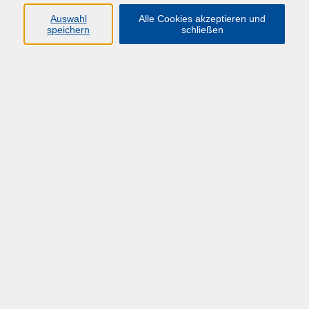
Auswahl
Alle Cookies akzeptieren und
speichern
schließen
Übersicht über unsere Dozent*innen
Flesch, Jonathan
Bau- und Gebäudeleitungen
Di. 21.04.2026 10:00
Herdecke
zurück zur Übersicht