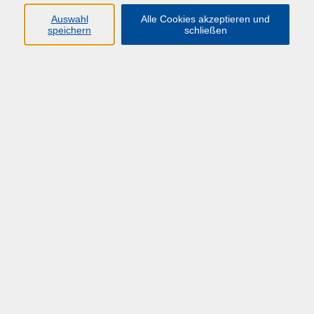
2 Kooperation KoBa NRW
Auswahl
Alle Cookies akzeptieren und
speichern
schließen
Bau- und Gebäudeleitungen
Erfahrungsaustausch
Zielgruppe
Bau- und Gebäudeleitungen (jeweils nur HAW und
KuMu)
Lernziele
Erfahrungsaustausch
Aktuelles und Austausch mit dem MKW
Themen
Schwerpunktthema des 1. Tages sind
Einsparpotenziale von Energie-, Bewirtschaftungs-
und weiteren Gebäudekosten. Neben
Impulsreferaten erarbeiten die TN in Gruppen
mögliche Ansätze und tauschen sich dazu aus.