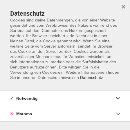
Startseite
Über uns
Informationen
Veranstaltungen
×
Kategorien
Dozent*innen
ILIAS
Datenschutz
Cookies sind kleine Datenmengen, die von einer Website
gesendet und vom Webbrowser des Nutzers während des
Surfens auf dem Computer des Nutzers gespeichert
werden. Ihr Browser speichert jede Nachricht in einer
kleinen Datei, die Cookie genannt wird. Wenn Sie eine
weitere Seite vom Server anfordern, sendet Ihr Browser
Skip to main content
das Cookie an den Server zurück. Cookies wurden als
zuverlässiger Mechanismus für Websites entwickelt, um
sich Informationen zu merken oder die Surfaktivitäten des
Benutzers aufzuzeichnen. Bitte willigen Sie in die
Verwendung von Cookies ein. Weitere Informationen finden
Sie in unseren Datenschutzhinweisen.
Datenschutz
Notwendig
Sie sind hier:
05 Liegenschaftsmanagement /
Matomo
Arbeitssicherheit / Energie- und
Klimaschutzmanagement, Nachhaltigkeit