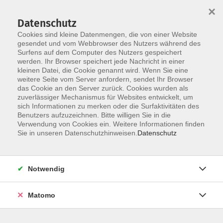
Startseite
Über uns
Informationen
Veranstaltungen
×
Kategorien
Dozent*innen
ILIAS
Datenschutz
Cookies sind kleine Datenmengen, die von einer Website
gesendet und vom Webbrowser des Nutzers während des
Surfens auf dem Computer des Nutzers gespeichert
werden. Ihr Browser speichert jede Nachricht in einer
kleinen Datei, die Cookie genannt wird. Wenn Sie eine
weitere Seite vom Server anfordern, sendet Ihr Browser
Skip to main content
You are here:
das Cookie an den Server zurück. Cookies wurden als
Dozent*innen
zuverlässiger Mechanismus für Websites entwickelt, um
sich Informationen zu merken oder die Surfaktivitäten des
Benutzers aufzuzeichnen. Bitte willigen Sie in die
Verwendung von Cookies ein. Weitere Informationen finden
Dozent*in werden
Sie in unseren Datenschutzhinweisen.
Datenschutz
Wir sind kontinuierlich auf der Suche nach qualifizierten
Trainer*innen für die entsprechenden Themenfelder
Notwendig
unseres Veranstaltungsangebot, um unseren
Dozent*innen-Pool zu erweitern.
Hier
können Sie sich als
Matomo
Dozent*in bewerben.