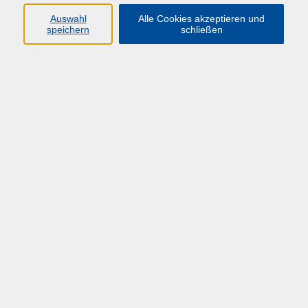
Auswahl
Alle Cookies akzeptieren und
speichern
schließen
Übersicht über unsere Dozent*innen
Heger, Sandra
DV-Projektgruppe
Di. 24.02.2026 10:00
Herdecke
zurück zur Übersicht