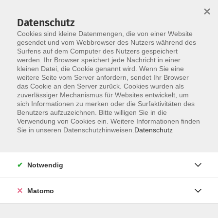
Startseite
Über uns
Informationen
Veranstaltungen
×
Kategorien
Dozent*innen
ILIAS
Datenschutz
Cookies sind kleine Datenmengen, die von einer Website
gesendet und vom Webbrowser des Nutzers während des
Surfens auf dem Computer des Nutzers gespeichert
werden. Ihr Browser speichert jede Nachricht in einer
kleinen Datei, die Cookie genannt wird. Wenn Sie eine
weitere Seite vom Server anfordern, sendet Ihr Browser
Skip to main content
das Cookie an den Server zurück. Cookies wurden als
zuverlässiger Mechanismus für Websites entwickelt, um
sich Informationen zu merken oder die Surfaktivitäten des
Benutzers aufzuzeichnen. Bitte willigen Sie in die
Verwendung von Cookies ein. Weitere Informationen finden
Sie in unseren Datenschutzhinweisen.
Datenschutz
Notwendig
Sie sind hier:
Erfahrungsaustausche
08 Informationstechnologie / IT-
Matomo
Kompetenzen / Hochschularchive