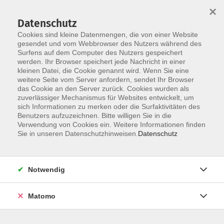
Startseite
Über uns
Informationen
Veranstaltungen
×
Kategorien
Dozent*innen
ILIAS
Datenschutz
Cookies sind kleine Datenmengen, die von einer Website
gesendet und vom Webbrowser des Nutzers während des
Surfens auf dem Computer des Nutzers gespeichert
werden. Ihr Browser speichert jede Nachricht in einer
kleinen Datei, die Cookie genannt wird. Wenn Sie eine
weitere Seite vom Server anfordern, sendet Ihr Browser
Skip to main content
das Cookie an den Server zurück. Cookies wurden als
zuverlässiger Mechanismus für Websites entwickelt, um
sich Informationen zu merken oder die Surfaktivitäten des
Der Kurs konnte nicht gefunden werden.
Benutzers aufzuzeichnen. Bitte willigen Sie in die
Verwendung von Cookies ein. Weitere Informationen finden
Sie in unseren Datenschutzhinweisen.
Datenschutz
Impressum
Notwendig
Datenschutzerklärung
Barrierefreiheit
Matomo