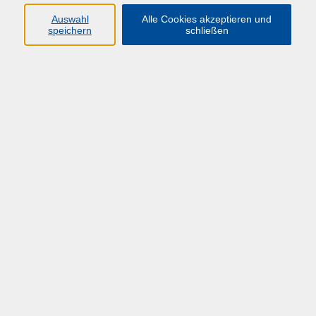
HÜF-NRW
Auswahl
Alle Cookies akzeptieren und
speichern
schließen
Universitätstraße 27
58097 Hagen
info@huef-nrw.de
02331 987 4704
Anfahrt
Öffnungszeiten
Montag-Freitag: 08:00 - 16:00 Uhr
und bis zum jeweiligen Veranstaltungsende